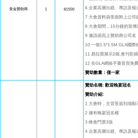
6 企業高層出鏡、專訪及報
黃金贊助商
1
81500
7 大會資料袋里面附上公司
8 大會期間，15分鐘的宣傳
9 邀請函寫上贊助商公司名
10 一個1.5*1.5M GL
11 易拉寶展示2個,會刊彩插
12 在GLA網絡平臺首頁免
贊助數量：僅一家
贊助名稱: 歡迎晚宴冠名
贊助介紹:
1 大會時，主背景簽到墻顯
2 擁有晚宴冠名權
3 峰會門票3張
4 企業高層出鏡、專訪及報