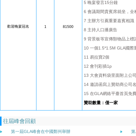
5 晚宴發言15分鐘
6 會議期間貴賓席就坐，全程
7 主辦方引薦重要嘉賓相識
歡迎晚宴冠名
1
81500
8 主持人口播廣告
9 背景板等宣傳類物品上標
10 一個1.5*1.5M G
11 易拉寶2個
12 會刊彩插1p
13 大會資料袋里面附上公
14 邀請函寫上贊助商公司
15 在GLA網絡平臺首頁免
贊助數量：僅一家
往屆峰會回顧
第一屆GLA峰會在中國鄭州舉辦
第