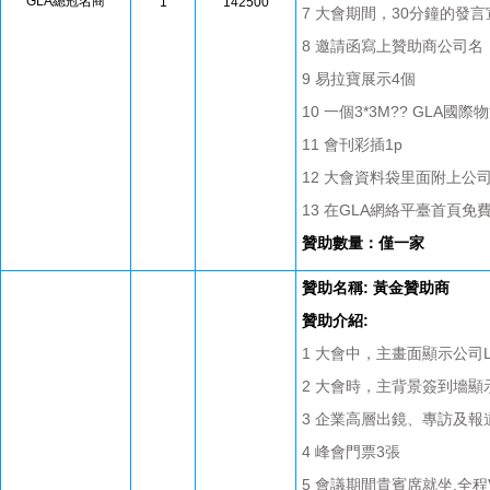
GLA總冠名商
1
142500
7 大會期間，30分鐘的發
8 邀請函寫上贊助商公司
9 易拉寶展示4個
10 一個3*3M?? GLA
11 會刊彩插1p
12 大會資料袋里面附上公
13 在GLA網絡平臺首頁免
贊助數量：僅一家
贊助名稱: 黃金贊助商
贊助介紹:
1 大會中，主畫面顯示公司L
2 大會時，主背景簽到墻顯
3 企業高層出鏡、專訪及報
4 峰會門票3張
5 會議期間貴賓席就坐,全程