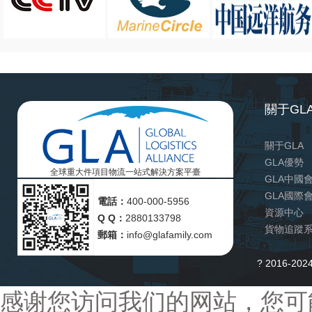
關于GL
關于GLA
GLA優勢
全球重大件項目物流一站式解決方案平臺
GLA中國
GLA國際
電話：
400-000-5956
資源中心
Q Q：
2880133798
貨物追蹤
郵箱：
info@glafamily.com
? 2016
感谢您访问我们的网站，您可