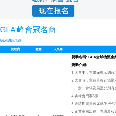
GLA 峰會冠名商
GLA總冠名商
贊助商
數量
人民幣
贊助名稱: GLA全球物流
贊助介紹:
1 大會中，主畫面顯示總冠
2 大會時，主背景簽到墻顯
3 一對一會場及展區分別有
4 含峰會門票5張
5 會議期間貴賓席就坐,全程
6 企業高層出鏡、專訪及報