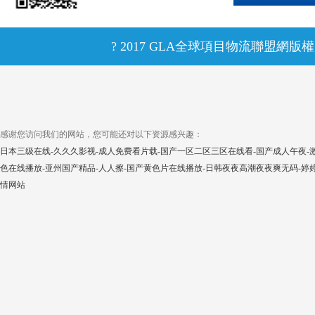
? 2017 GLA全球項目物流聯盟網版
感谢您访问我们的网站，您可能还对以下资源感兴趣：
日本三级在线-久久久影视-成人免费看片载-国产一区二区三区在线看-国产成人午夜-
色在线播放-亚州国产精品-人人擦-国产黄色片在线播放-日韩夜夜高潮夜夜爽无码-婷
情网站